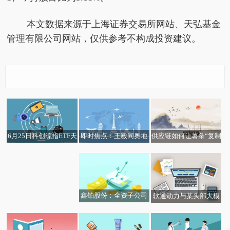
本文数据来源于上海证券交易所网站、天弘基金
管理有限公司网站，仅供参考不构成投资建议。
即时焦点：王毅同奥地
6月25日科创综指ETF天
供应链如何让薯条“复制
前沿资讯!金宝通（0032
利外长赖辛格会谈
弘基金份额减少400万
粘贴”_每日热闻
0.HK）宣派末期股息每
份，重仓股海光信息、
股0.0121港元
寒武纪、摩尔线程 今日
快讯
鑫铂股份：全资子公司
软通动力与某头部大模
拟5125万元出售资产_
型厂商签署智算服务协
每日聚焦
议