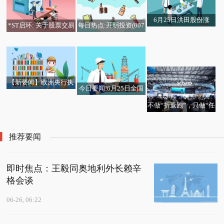
6月25日洪田股份涨
*ST启环: 关于股票交易
每日热点:开明投资(007
太极实业(600667)龙虎
停：玻璃基板封装，PE
异常波动的公告
68.HK)公布年度业绩 净
健康险的保障范围包含
榜数据(06-25)|聚焦
T复合铜箔，铜箔/覆铜
热点聚焦：拉林铁路开
利944.2万港元 同比减
住院吗？ 讯息
板概念热股-速讯
通运营5周年 累计运送
少8.07%
旅客超625万人次
【新要闻】欧洲央行执
今日要闻!6月25日全国
委施纳贝尔称需要进一
碳市场收盘价83.12元／
不做“折返跑”，只做“任
步加息
吨 较前一日上涨0.53%
务流”：一颗旗舰芯如何
重写大屏多任务体验
推荐要闻
即时焦点：王毅同奥地利外长赖辛
格会谈
06-26, 06:22