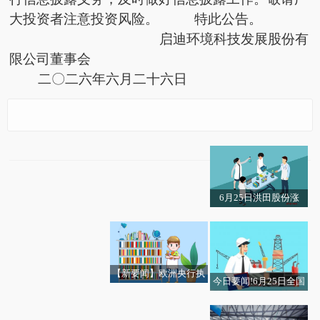
大投资者注意投资风险。 特此公告。
启迪环境科技发展股份有
限公司董事会
二〇二六年六月二十六日
*ST启环: 关于股票交易
每日热点:开明投资(007
异常波动的公告
68.HK)公布年度业绩 净
利944.2万港元 同比减
少8.07%
6月25日洪田股份涨
太极实业(600667)龙虎
停：玻璃基板封装，PE
榜数据(06-25)|聚焦
T复合铜箔，铜箔/覆铜
板概念热股-速讯
【新要闻】欧洲央行执
今日要闻!6月25日全国
委施纳贝尔称需要进一
健康险的保障范围包含
热点聚焦：拉林铁路开
碳市场收盘价83.12元／
步加息
住院吗？ 讯息
通运营5周年 累计运送
吨 较前一日上涨0.53%