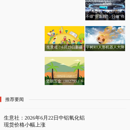
旅客超625万人次
不做“折返跑”，只做“任
欣旺达动力科技公司增
务流”：一颗旗舰芯如何
资至132亿元 今日热门
重写大屏多任务体验
生意社：6月25日新疆
宇树R1人形机器人大降
每日看点!1公司获得增
意华股份：224G高速连
蓝山屯河BDO公布6月
价：2.99万元起！现货
持评级-更新中
接器产品目前处于开发
结算价格-快看点
发售
阶段
坚朗五金（002791）6
月24日主力资金净买入
70.52万元
推荐要闻
生意社：2026年6月22日中铝氧化铝
现货价格小幅上涨