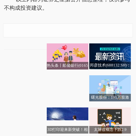
不构成投资建议。
股票行情快报：美年健
康（002044）5月26日
主力资金净卖出1.19亿
元
邦彦技术(688132.SH)：
热头条丨邮储银行(0165
已实际回购1.13%公司
8.HK)发布公告，2026
股份
年5月26日，该行董事
会审议通过了聘任芦苇
先生为该行首席合规官
曙光股份：191万股激
的议案
当前资讯!济宁市任城区
励股份将于6月1日上市
金城街道常青社区开
流通，涉79名激励对象
展“夏日送清凉 温情暖
人心”志愿服务活动
太赫兹概念下跌2.9
3D打印迎来新突破！相