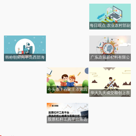
6%，6股主力资金净流
关企业存量已超20万
出超亿元
家，去年注册创新高
每日观点:农业农村部副
花旗：升联想集团(0099
部长张治礼会见古巴农
2)目标价至20港元 重
业部副部长特尔塞·冈萨
申“买入”评级
雷斯
广东浩宸新材料有限公
韩称朝鲜向半岛西部海
司成立 注册资本500万
域发射不明飞行物 朝方
人民币
暂无回应
今头条！石家庄市第四
华大九天成交额创上市
届青少年科技节在北郡
每日短讯：国内商品期
以来新高
小学举办
市午盘多数下跌
股票杠杆工具平台筛选
的核心维度与实操分析