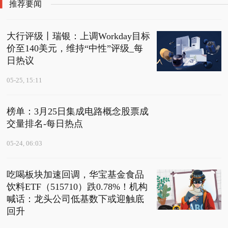
推荐要闻
大行评级丨瑞银：上调Workday目标
价至140美元，维持“中性”评级_每
日热议
05-25, 15:11
榜单：3月25日集成电路概念股票成
交量排名-每日热点
05-24, 06:03
吃喝板块加速回调，华宝基金食品
饮料ETF（515710）跌0.78%！机构
喊话：龙头公司低基数下或迎触底
回升