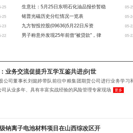
生意社：5月25日东明石化油品报价暂稳
5-25
05-2
焦点资讯
铭普光磁历史分红情况一览表
5-25
05-2
（2026/5/24）
九方智投控股(09636)5月22日斥资
5-23
05-2
421.34万港元回购13.64万股
男子称意外发现25年前曾“被贷款”，律
5-22
05-2
师：有权要求删除不实信贷记录-每日信
息
：业务交流促提升互学互鉴共进步|世
控股公司董事长刘懿婷带队前往中粮集团期货公司进行业务学习
公司从业多年、具有丰富实战经验的风险管理专家现场
更多
级钠离子电池材料项目在山西综改区开