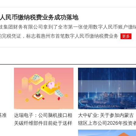
人民币缴纳税费业务成功落地
L科技集团财务有限公司拿到了全市第一张使用数字人民币账户缴
的完税凭证，标志着惠州市首笔数字人民币缴纳税费业务
更多
基准
达瑞电子：公司脑机接口相
大中矿业: 关于参加内蒙古
关碳纤维部件目前处于送样
辖区上市公司2026年投资
验证阶段，暂未形成批量合
网上集体接待日活动的公