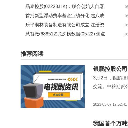
晶泰控股(02228.HK)：联合创始人自愿
0
进一步延长禁售承诺|实时
首批新型浮动费率基金业绩分化 超八成
0
斩获正回报 最新
乐平润林装备制造有限公司成立 注册资
0
本50万人民币
慧智微(688512)龙虎榜数据(05-22) 焦点
0
信息
推荐阅读
银鹏控股公司
3月2日，银鹏
交流。中粮期货
2023-03-07 17:52:41
我国首个万吨