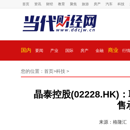
首页
资讯
财经
教育
聚焦
旅游
房产
汽车
科技
国内
商业
要闻
产业
国际
房产
金融
行
您的位置：
首页
>
科技
>
晶泰控股(02228.H
售
来源：格隆汇