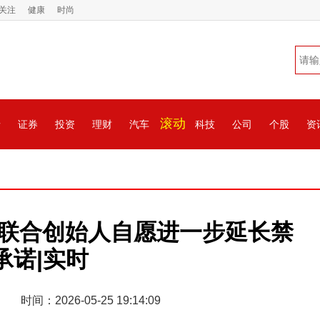
关注
健康
时尚
滚动
情
证券
投资
理财
汽车
科技
公司
个股
资
K)：联合创始人自愿进一步延长禁
承诺|实时
时间：2026-05-25 19:14:09