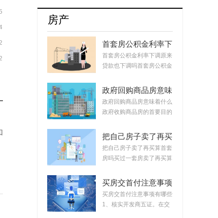
牌8月销量达17254辆占比升至55.5%
5
房产
4
2
首套房公积金利率下
调原来贷款也下调
首套房公积金利率下调原来
2
吗？公积金贷款会随
贷款也下调吗首套房公积金
着利率变化而变化
利率下调原来...
吗？
政府回购商品房意味
着什么？政府回购安
政府回购商品房意味着什么
置房价格如何定？
政府收购商品房的首要目的
是稳定市场。...
和
把自己房子卖了再买
算首套房吗？把房子
把自己房子卖了再买算首套
卖掉再买房子算二套
房吗买过一套房卖了再买算
吗？
首套房。简单...
买房交首付注意事项
有哪些？买房交完首
买房交首付注意事项有哪些
付款后接下来的流程
1、核实开发商五证。在交
首付时，需要先...