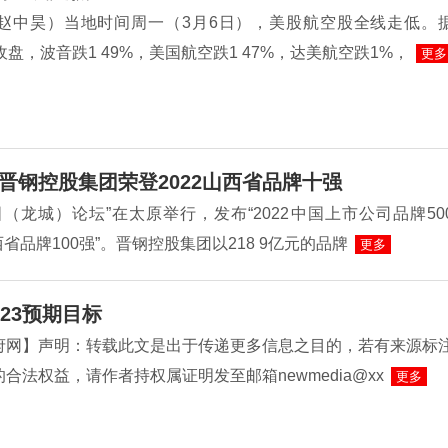
赵中昊）当地时间周一（3月6日），美股航空股全线走低。
收盘，波音跌1 49%，美国航空跌1 47%，达美航空跌1%，
更多
晋钢控股集团荣登2022山西省品牌十强
（龙城）论坛”在太原举行，发布“2022中国上市公司品牌50
山西省品牌100强”。晋钢控股集团以218 9亿元的品牌
更多
23预期目标
府网】声明：转载此文是出于传递更多信息之目的，若有来源标
合法权益，请作者持权属证明发至邮箱newmedia@xx
更多