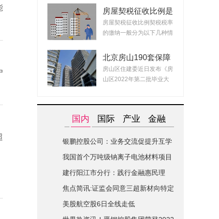
能
房屋契税征收比例是
什么？ 2022房产契
房屋契税征收比例契税税率
税最新政策
的缴纳一般分为以下几种情
况：1、面积小...
北京房山190套保障
租赁房面向毕业生配
房山区住建委近日发布《房
户
租 房源均为精装交
山区2022年第二批毕业大
付可拎包入住
学生对接保障性...
国内
国际
产业
金融
超
银鹏控股公司：业务交流促提升互学
互鉴共进步|世界简讯
我国首个万吨级钠离子电池材料项目
在山西综改区开建
建行阳江市分行：践行金融惠民理
念-全球关注
焦点简讯:证监会同意三超新材向特定
对象发行股票的注册申请
美股航空股6日全线走低