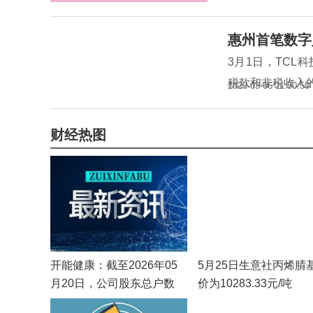
惠州首笔数字
3月1日，TC
税款和非税收入
2023-03-06 11:50:50
财经热图
开能健康：截至2026年05
5月25日生意社丙烯腈
月20日，公司股东总户数
价为10283.33元/吨
23,206户_播报