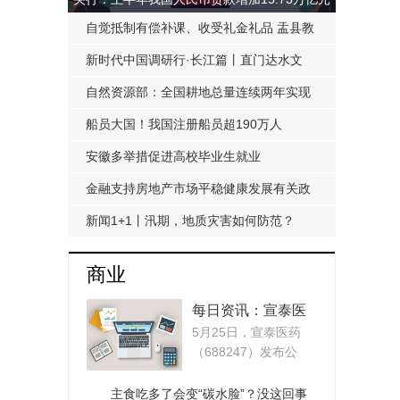
自觉抵制有偿补课、收受礼金礼品 盂县教
科局发布《工作提醒函》
新时代中国调研行·长江篇丨直门达水文
站：从靠人力蹲点到监测自动化
自然资源部：全国耕地总量连续两年实现
净增加
船员大国！我国注册船员超190万人
安徽多举措促进高校毕业生就业
金融支持房地产市场平稳健康发展有关政
策延期至明年底
新闻1+1丨汛期，地质灾害如何防范？
商业
每日资讯：宣泰医
5月25日，宣泰医药
药：“复杂制剂项
（688247）发布公
目”可用时间延期至
告，公司募投项目“复
2026年12月
杂制...
主食吃多了会变“碳水脸”？没这回事