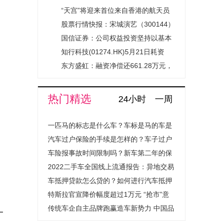
焦点消息
“天宫”将迎来首位来自香港的航天员
股票行情快报：宋城演艺（300144）
5月22日主力资金净卖出1207.91万元
国信证券：公司权益投资坚持以基本
_热门
面研究为基础
知行科技(01274.HK)5月21日耗资
23.83万港元回购5.91万股
东方盛虹：融资净偿还661.28万元，
融资余额15.15亿元-通讯
热门精选
24小时
一周
一匹马的标志是什么车？车标是马的车是
什么汽车？
汽车过户保险的手续是怎样的？车子过户
保险费用会上涨吗？
车险报事故时间限制吗？新车第二年的保
险怎么买？
2022二手车全国线上流通报告：异地交易
量提升超1.4倍成绝对主流
车抵押贷款怎么贷的？如何进行汽车抵押
贷款程序是怎样的？
特斯拉官宣降价幅度超过1万元 “抢市”意
图明显
传统车企自主品牌跑赢造车新势力 中国品