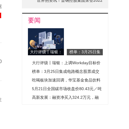
世界热资讯！晋钢控股集团荣登2022
据
山西省品牌十强榜单
要闻
大行评级丨瑞银：
榜单：3月25日集
上调Workday目标
成电路概念股票成
0
大行评级丨瑞银：上调Workday目标价
价至140美元，维
交量排名-每日热
持“中性”评级_每
点
至140美元，维持“中性”评级_每日热议
榜单：3月25日集成电路概念股票成交
日热议
量排名-每日热点
吃喝板块加速回调，华宝基金食品饮料
ETF（515710）跌0.78%！机构喊话：
5月21日全国碳市场收盘价80.43元／吨
龙头公司低基数下或迎触底回升
较前一日下跌1.55% 速递
高新发展：融资净买入324.2万元，融
注
资余额11.95亿元-视讯