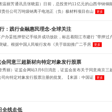
者温丽芳通讯员张晓茹）日前，总投资约11亿元的山西华钠铜
限责任公司万吨级钠离子电池正（负）极材料项目在山
更多
行：践行金融惠民理念-全球关注
客户办妥抵押登记手续并成功放款，标志着阳江市建行 "带押过
性突破。根据中国人民银行发布《关于鼓励推广二手房
更多
监会同意三超新材向特定对象发行股票
昝秀丽）证监会网站3月6日消息，证监会发布关于同意南京三
公司向特定对象发行股票注册的批复。【来源：中国证
更多
日全线走低