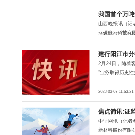
我国首个万吨
山西晚报讯（记
（碳能）科技有
2023-03-07 11:51:14
建行阳江市分
2月24日，随着
"业务取得历史
2023-03-07 11:53:21
焦点简讯:证
中证网讯（记者
新材料股份有限