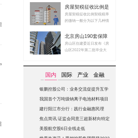
房屋契税征收比例是
什么？ 2022房产契
房屋契税征收比例契税税率
税最新政策
的缴纳一般分为以下几种情
能
况：1、面积小...
北京房山190套保障
租赁房面向毕业生配
房山区住建委近日发布《房
租 房源均为精装交
山区2022年第二批毕业大
付可拎包入住
学生对接保障性...
户
国内
国际
产业
金融
银鹏控股公司：业务交流促提升互学
互鉴共进步|世界简讯
我国首个万吨级钠离子电池材料项目
在山西综改区开建
建行阳江市分行：践行金融惠民理
念-全球关注
焦点简讯:证监会同意三超新材向特定
超
对象发行股票的注册申请
美股航空股6日全线走低