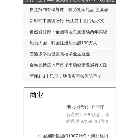
自觉抵制有偿补课、收受礼金礼品 盂县教
科局发布《工作提醒函》
新时代中国调研行·长江篇丨直门达水文
站：从靠人力蹲点到监测自动化
自然资源部：全国耕地总量连续两年实现
净增加
船员大国！我国注册船员超190万人
安徽多举措促进高校毕业生就业
金融支持房地产市场平稳健康发展有关政
策延期至明年底
新闻1+1丨汛期，地质灾害如何防范？
商业
港股异动 | 哔哩哔
智通财经APP获悉，哔
哩-W(09626)再涨近
哩哔哩-W(09626)再涨
9% 公司近期宣布3
近9%，截至发稿，涨7
亿美元回购计划 约
22%，报1
中国旭阳集团(01907.HK)：河北旭阳