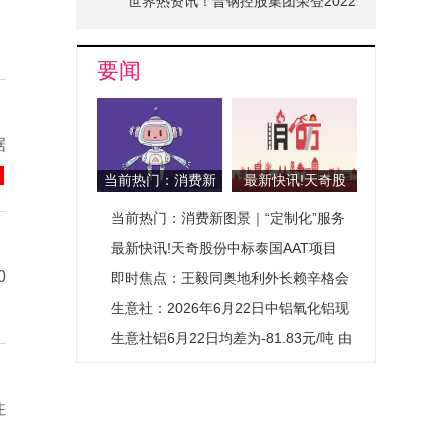
世界热资讯！晋钢控股集团荣登2022
山西省品牌十强榜单
要闻
据
当前热门：消费新
最新快讯!天奇股
图景｜“定制化”服
份中标泰国AAT项
当前热门：消费新图景｜“定制化”服务
务开辟城市消费新
目
赛道
开辟城市消费新赛道
最新快讯!天奇股份中标泰国AAT项目
0
即时焦点：王毅同奥地利外长赖辛格会
谈
生意社：2026年6月22日中铝氧化铝现
货价格小幅上涨
生意社铝6月22日均差为-81.83元/吨 由
负向缩小重新扩大-头条
注