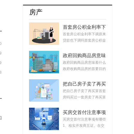
牌8月销量达17254辆占比升至55.5%
房产
首套房公积金利率下
调原来贷款也下调
首套房公积金利率下调原来
吗？公积金贷款会随
贷款也下调吗首套房公积金
0
着利率变化而变化
利率下调原来...
吗？
9
政府回购商品房意味
着什么？政府回购安
政府回购商品房意味着什么
9
置房价格如何定？
政府收购商品房的首要目的
8
是稳定市场。...
把自己房子卖了再买
算首套房吗？把房子
把自己房子卖了再买算首套
卖掉再买房子算二套
房吗买过一套房卖了再买算
吗？
首套房。简单...
买房交首付注意事项
和
有哪些？买房交完首
买房交首付注意事项有哪些
付款后接下来的流程
1、核实开发商五证。在交
首付时，需要先...