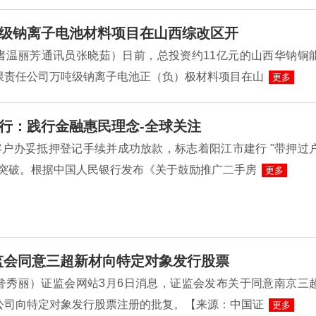
级钠离子电池材料项目在山西综改区开
者温丽芳通讯员张晓茹）日前，总投资约11亿元的山西华钠铜
限责任公司万吨级钠离子电池正（负）极材料项目在山
更多
行：践行金融惠民理念-全球关注
客户办妥抵押登记手续并成功放款，标志着阳江市建行 "带押过
性突破。根据中国人民银行发布《关于鼓励推广二手房
更多
监会同意三超新材向特定对象发行股票
昝秀丽）证监会网站3月6日消息，证监会发布关于同意南京三
公司向特定对象发行股票注册的批复。【来源：中国证
更多