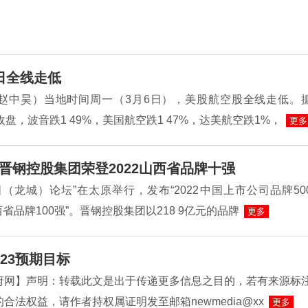
日全线走低
赵中昊）当地时间周一（3月6日），美股航空股全线走低。
收盘，波音跌1 49%，美国航空跌1 47%，达美航空跌1%，
更多
晋钢控股集团荣登2022山西省品牌十强
（龙城）论坛”在太原举行，发布“2022中国上市公司品牌50
山西省品牌100强”。晋钢控股集团以218 9亿元的品牌
更多
23预期目标
府网】声明：转载此文是出于传递更多信息之目的，若有来源标
合法权益，请作者持权属证明发至邮箱newmedia@xx
更多