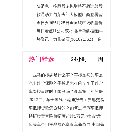
占其市值4.5%-焦点
能源获国智启旭基金注资4.95亿元|最
快消息！控股股东拟增持不超过总股
短讯
资讯
本2% 云南城投获持续增持支持释放
软通动力与某头部大模型厂商签署智
稳定预期信号
算服务协议
今日要闻!6月25日全国碳市场收盘价
83.12元／吨 较前一日上涨0.53%
每日看点!1公司获得增持评级-更新中
热资讯！力量钻石(301071.SZ)：金
刚石散热材料应用场景尚未达到大规
模市场化应用阶段
热门精选
24小时
一周
一匹马的标志是什么车？车标是马的车是
什么汽车？
汽车过户保险的手续是怎样的？车子过户
保险费用会上涨吗？
车险报事故时间限制吗？新车第二年的保
险怎么买？
2022二手车全国线上流通报告：异地交易
量提升超1.4倍成绝对主流
车抵押贷款怎么贷的？如何进行汽车抵押
贷款程序是怎样的？
特斯拉官宣降价幅度超过1万元 “抢市”意
图明显
传统车企自主品牌跑赢造车新势力 中国品