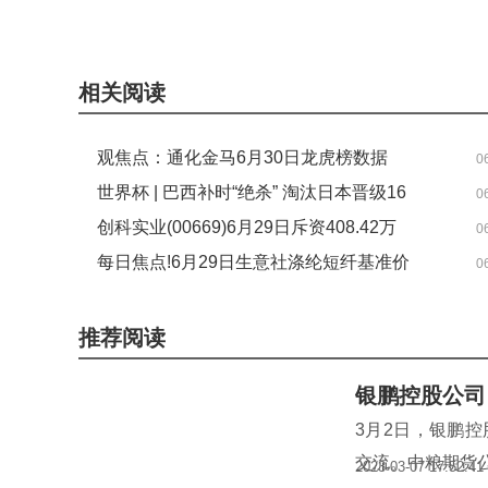
关键词：
财经频道
财经资讯
相关阅读
观焦点：通化金马6月30日龙虎榜数据
0
世界杯 | 巴西补时“绝杀” 淘汰日本晋级16
0
强
创科实业(00669)6月29日斥资408.42万
0
港元回购3.2万股
每日焦点!6月29日生意社涤纶短纤基准价
0
为7452.12元/吨
推荐阅读
银鹏控股公司
3月2日，银鹏
交流。中粮期货
2023-03-07 17:52:41