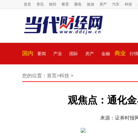
首页
资讯
财经
教育
聚焦
旅游
房产
汽车
科技
国内
商业
要闻
产业
国际
房产
金融
行
您的位置：
首页
>
科技
>
观焦点：通化金
来源：证券时报