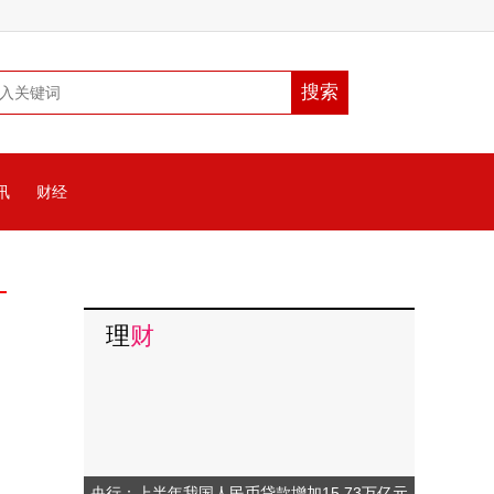
讯
财经
理
财
央行：上半年我国人民币贷款增加15.73万亿元