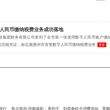
人民币缴纳税费业务成功落地
L科技集团财务有限公司拿到了全市第一张使用数字人民币账户缴
的完税凭证，标志着惠州市首笔数字人民币缴纳税费业务
更多
致行
焦点简讯:河南体彩：系列主
刘彦春砍仓消费追AI，景顺