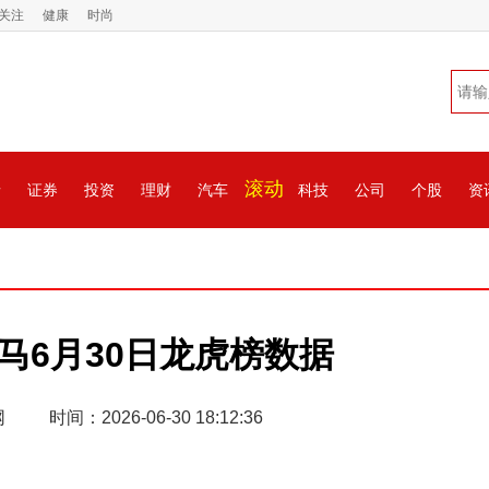
关注
健康
时尚
滚动
情
证券
投资
理财
汽车
科技
公司
个股
资
马6月30日龙虎榜数据
网
时间：2026-06-30 18:12:36