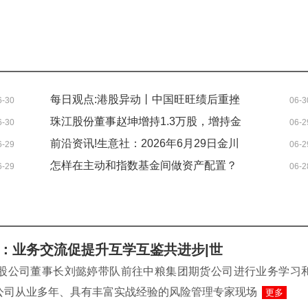
每日观点:港股异动丨中国旺旺绩后重挫
6-30
06-3
13%，全年净利润38.4亿不及市场预期
珠江股份董事赵坤增持1.3万股，增持金
6-30
06-2
额3.89万元 今日快讯
前沿资讯!生意社：2026年6月29日金川
6-29
06-2
镍出厂价上调
怎样在主动和指数基金间做资产配置？
6-29
06-2
短讯
：业务交流促提升互学互鉴共进步|世
控股公司董事长刘懿婷带队前往中粮集团期货公司进行业务学习
公司从业多年、具有丰富实战经验的风险管理专家现场
更多