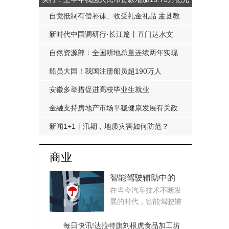
自觉抵制有偿补课、收受礼金礼品 盂县教
科局发布《工作提醒函》
新时代中国调研行·长江篇丨直门达水文
站：从靠人力蹲点到监测自动化
自然资源部：全国耕地总量连续两年实现
净增加
船员大国！我国注册船员超190万人
安徽多举措促进高校毕业生就业
金融支持房地产市场平稳健康发展有关政
策延期至明年底
新闻1+1丨汛期，地质灾害如何防范？
商业
智能驾驶辅助中的
在当今汽车技术不断发
盲区监测如何工
展的时代，智能驾驶辅
作？|每日热议
助系统为行车安全...
每日快讯!达拉特旗刘根虎食品加工坊