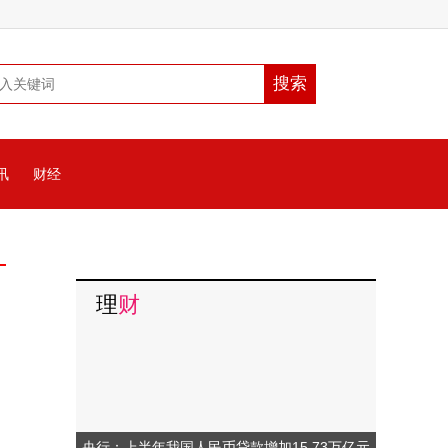
讯
财经
理
财
央行：上半年我国人民币贷款增加15.73万亿元