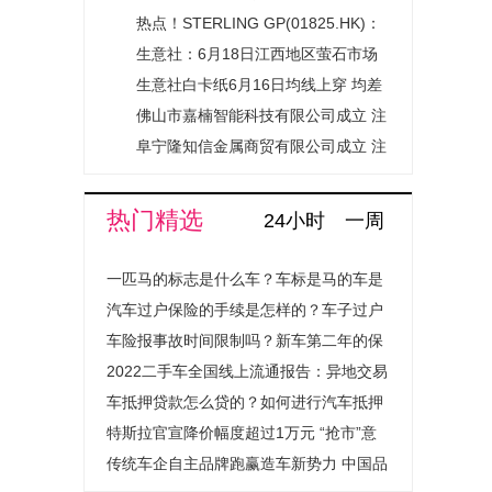
（个体工商户）成立 注册资本1万人
热点！STERLING GP(01825.HK)：
民币
王美慧获委任为授权代表
生意社：6月18日江西地区萤石市场
行情暂稳_最资讯
生意社白卡纸6月16日均线上穿 均差
为0.00元/吨
佛山市嘉楠智能科技有限公司成立 注
册资本100万人民币|要闻速递
阜宁隆知信金属商贸有限公司成立 注
册资本5万人民币-天天快报
热门精选
24小时
一周
一匹马的标志是什么车？车标是马的车是
什么汽车？
汽车过户保险的手续是怎样的？车子过户
保险费用会上涨吗？
车险报事故时间限制吗？新车第二年的保
险怎么买？
2022二手车全国线上流通报告：异地交易
量提升超1.4倍成绝对主流
车抵押贷款怎么贷的？如何进行汽车抵押
贷款程序是怎样的？
特斯拉官宣降价幅度超过1万元 “抢市”意
图明显
传统车企自主品牌跑赢造车新势力 中国品