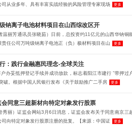
公司从业多年、具有丰富实战经验的风险管理专家现场
更多
级钠离子电池材料项目在山西综改区开
者温丽芳通讯员张晓茹）日前，总投资约11亿元的山西华钠铜
限责任公司万吨级钠离子电池正（负）极材料项目在山
更多
行：践行金融惠民理念-全球关注
客户办妥抵押登记手续并成功放款，标志着阳江市建行 "带押过
性突破。根据中国人民银行发布《关于鼓励推广二手房
更多
监会同意三超新材向特定对象发行股票
昝秀丽）证监会网站3月6日消息，证监会发布关于同意南京三
公司向特定对象发行股票注册的批复。【来源：中国证
更多