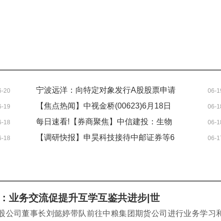
宁波远洋：向特定对象发行A股股票申请
6-20
06-1
获上交所审核通过
【焦点热闻】中视金桥(00623)6月18日
6-19
06-1
斥资约105.27万港元回购54.1万股
每日速看!【券商聚焦】中信建投：生物
6-18
06-1
制品板块跟随医药行业整体回调 考虑与
【调研快报】申昊科技接待中邮证券等6
6-18
06-1
资金因素有关
家机构调研_速看
：业务交流促提升互学互鉴共进步|世
控股公司董事长刘懿婷带队前往中粮集团期货公司进行业务学习