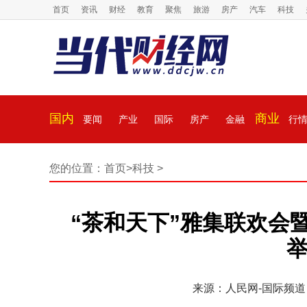
首页
资讯
财经
教育
聚焦
旅游
房产
汽车
科技
国内
商业
要闻
产业
国际
房产
金融
行
您的位置：
首页
>
科技
>
“茶和天下”雅集联欢会
举
来源：人民网-国际频道