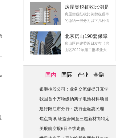
房屋契税征收比例是
什么？ 2022房产契
房屋契税征收比例契税税率
税最新政策
的缴纳一般分为以下几种情
况：1、面积小...
能
北京房山190套保障
租赁房面向毕业生配
房山区住建委近日发布《房
租 房源均为精装交
山区2022年第二批毕业大
付可拎包入住
学生对接保障性...
国内
国际
产业
金融
户
银鹏控股公司：业务交流促提升互学
互鉴共进步|世界简讯
我国首个万吨级钠离子电池材料项目
在山西综改区开建
建行阳江市分行：践行金融惠民理
超
念-全球关注
焦点简讯:证监会同意三超新材向特定
对象发行股票的注册申请
美股航空股6日全线走低