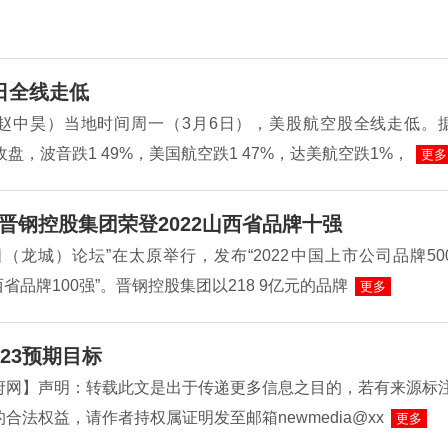
日全线走低
赵中昊）当地时间周一（3月6日），美股航空股全线走低。
收盘，波音跌1 49%，美国航空跌1 47%，达美航空跌1%，
更多
晋钢控股集团荣登2022山西省品牌十强
（龙城）论坛”在太原举行，发布“2022中国上市公司品牌50
山西省品牌100强”。晋钢控股集团以218 9亿元的品牌
更多
23预期目标
府网】声明：转载此文是出于传递更多信息之目的，若有来源标
合法权益，请作者持权属证明发至邮箱newmedia@xx
更多