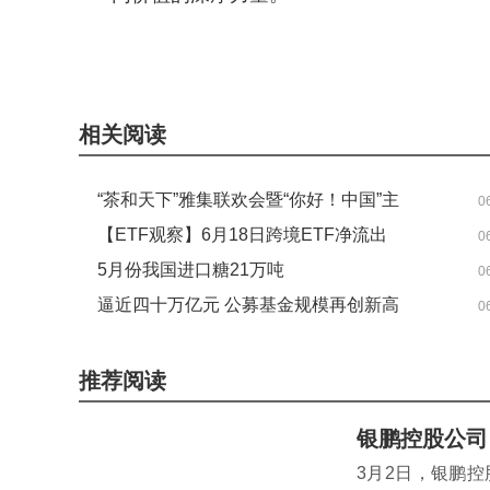
关键词：
相关阅读
“茶和天下”雅集联欢会暨“你好！中国”主
0
题活动在安曼举办-报道
【ETF观察】6月18日跨境ETF净流出
0
10.67亿元
5月份我国进口糖21万吨
0
逼近四十万亿元 公募基金规模再创新高
0
推荐阅读
银鹏控股公司
3月2日，银鹏