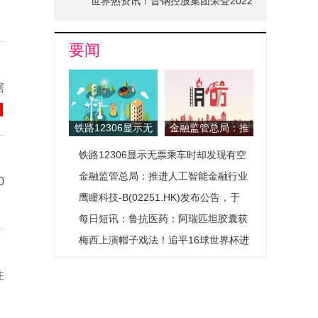
世界热资讯！晋钢控股集团荣登2022
山西省品牌十强榜单
要闻
据
铁路12306显示无
金融监管总局：推
票乘车时却发现有
进人工智能金融行
铁路12306显示无票乘车时却发现有空
空座？专家回应
业应用基础设施建
设 促进人工智能
座？专家回应
金融监管总局：推进人工智能金融行业
0
应用成果在行业共
应用基础设施建设 促进人工智能应用成
鹰瞳科技-B(02251.HK)发布公告，于
享复用
果在行业共享复用
2026年6月17日斥资66.6万港元回购
每日短讯：鲁抗医药：阿瑞匹坦胶囊获
5.57万股
药品注册证书
梅西上演帽子戏法！追平16球世界杯进
球纪录 每日热闻
注