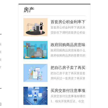
牌8月销量达17254辆占比升至55.5%
房产
首套房公积金利率下
调原来贷款也下调
首套房公积金利率下调原来
吗？公积金贷款会随
贷款也下调吗首套房公积金
着利率变化而变化
利率下调原来...
吗？
9
政府回购商品房意味
着什么？政府回购安
政府回购商品房意味着什么
8
置房价格如何定？
政府收购商品房的首要目的
8
是稳定市场。...
把自己房子卖了再买
7
算首套房吗？把房子
把自己房子卖了再买算首套
卖掉再买房子算二套
房吗买过一套房卖了再买算
吗？
首套房。简单...
买房交首付注意事项
有哪些？买房交完首
买房交首付注意事项有哪些
付款后接下来的流程
1、核实开发商五证。在交
和
首付时，需要先...