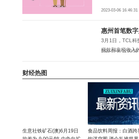
2023-03-06 16:46:31
惠州首笔数字
3月1日，TC
税款和非税收入
2023-03-06 11:50:50
财经热图
生意社铁矿石(澳)6月19日
食品饮料周报：白酒跨
均差为-9.00元/吨 由负向扩
饮谋突围 酒企扎堆世界