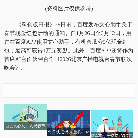
(资料图片仅供参考)
《科创板日报》25日讯，百度发布文心助手关于
春节现金红包活动的通知。自1月26日至3月12日，用
户在百度APP使用文心助手，有机会瓜分5亿现金红
包，最高可获得1万元奖励。此外，百度APP还将作为
首席AI合作伙伴合作《2026北京广播电视台春节联欢
晚会》。
莱尔科技(688683.SH)：
焦点日报:陈雨菲2-0击
2025年度净利润4246.4
败碧查梦，夺得印尼羽
1万元，同比增长13.6
毛球大师赛冠军
7%-今日看点
百度文心助手入局春节
每日快报!华东重机(002
AI大战 将发放5亿现金
雷军谈小米SU7 / YU7汽