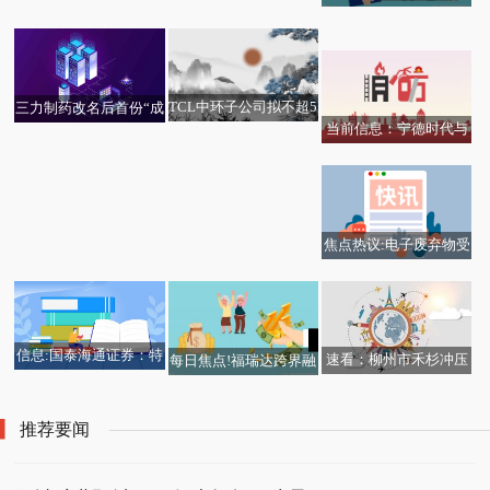
685.SZ)：收到印度阿达
九号公司：公司两轮电
车绝版配色「熔岩
尼（Adani）集团的中标
动车国内累计出货量达
橙」：敢买的人太少-焦
通知书
到一千万台 新资讯
点播报
TCL中环子公司拟不超5
三力制药改名后首份“成
当前信息：宁德时代与
100万美元出售SPMY10
绩单”：去年净利润预降
多省份公布去年结婚登
iPhone Air直降2000元！
闽运集团签署战略合作
0%股权|聚看点
八成，商誉减值或达1.3
记数据_速看
创苹果史上最高降价纪
框架协议
亿元_今日热议
录
焦点热议:电子废弃物受
益公司有哪些？（2026
年版）
信息:国泰海通证券：特
速看：柳州市禾杉冲压
每日焦点!福瑞达跨界融
斯拉及Space X计划大规
件有限责任公司成立 注
合破局 “工业旅游+直播
模部署光伏产能 看好光
册资本50万人民币
研学”打造美妆产业新生
推荐要闻
伏设备产业新周期
态